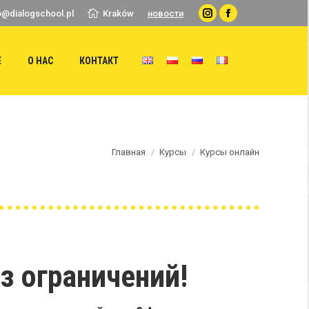
o@dialogschool.pl
Kraków
новости
Instagram
Facebook
Е
О НАС
КОНТАКТ
Главная
Курсы
Курсы онлайн
з ограничений!