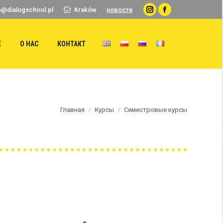
o@dialogschool.pl
Kraków
новости
Instagram
Facebook
Е
О НАС
КОНТАКТ
Главная
Курсы
Семестровые курсы