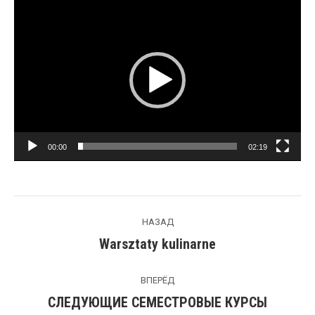
Видеоплеер
00:00
02:19
Навигация
НАЗАД
по
Warsztaty kulinarne
Предыдущая
запись:
записям
ВПЕРЁД
СЛЕДУЮЩИЕ СЕМЕСТРОВЫЕ КУРСЫ
Следующая