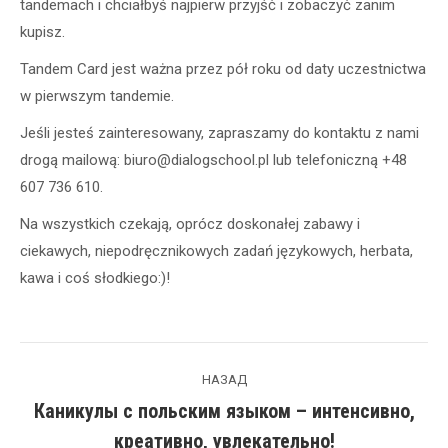
tandemach i chciałbyś najpierw przyjść i zobaczyć zanim
kupisz.
Tandem Card jest ważna przez pół roku od daty uczestnictwa
w pierwszym tandemie.
Jeśli jesteś zainteresowany, zapraszamy do kontaktu z nami
drogą mailową: biuro@dialogschool.pl lub telefoniczną +48
607 736 610.
Na wszystkich czekają, oprócz doskonałej zabawy i
ciekawych, niepodręcznikowych zadań językowych, herbata,
kawa i coś słodkiego:)!
Навигация
НАЗАД
по
Каникулы с польским языком – интенсивно,
Предыдущая
креативно, увлекательно!