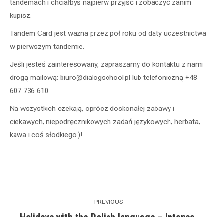
tandemach i chciałbyś najpierw przyjść i zobaczyć zanim
kupisz.
Tandem Card jest ważna przez pół roku od daty uczestnictwa
w pierwszym tandemie.
Jeśli jesteś zainteresowany, zapraszamy do kontaktu z nami
drogą mailową: biuro@dialogschool.pl lub telefoniczną +48
607 736 610.
Na wszystkich czekają, oprócz doskonałej zabawy i
ciekawych, niepodręcznikowych zadań językowych, herbata,
kawa i coś słodkiego:)!
Post
PREVIOUS
navigation
Holidays with the Polish language – intense,