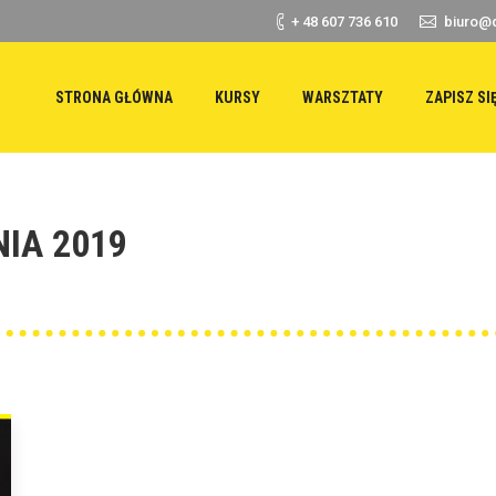
+ 48 607 736 610
biuro@d
STRONA GŁÓWNA
KURSY
WARSZTATY
ZAPISZ SI
NIA 2019
Yo