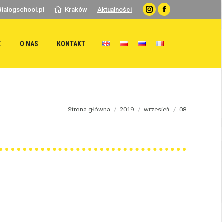
ialogschool.pl
Kraków
Aktualności
Instagram
Facebook
Ę
O NAS
KONTAKT
u are here:
Strona główna
2019
wrzesień
08