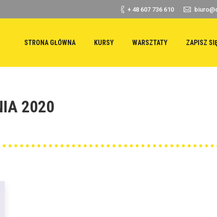
+ 48 607 736 610
biuro@d
STRONA GŁÓWNA
KURSY
WARSZTATY
ZAPISZ SI
IA 2020
Y