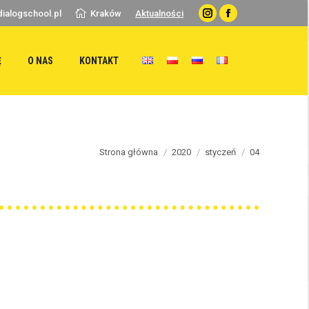
ialogschool.pl
Kraków
Aktualności
Instagram
Facebook
Ę
O NAS
KONTAKT
ou are here:
Strona główna
2020
styczeń
04