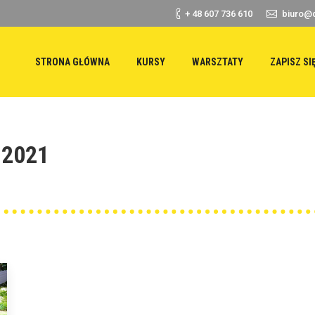
+ 48 607 736 610
biuro@d
STRONA GŁÓWNA
KURSY
WARSZTATY
ZAPISZ SI
 2021