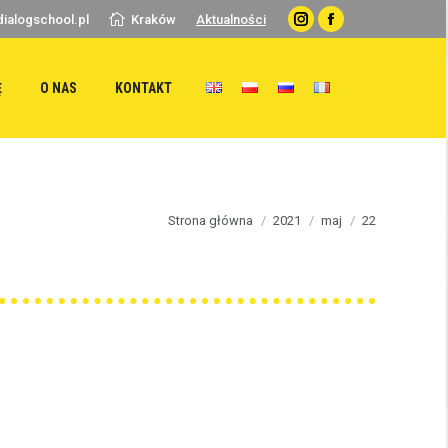
ialogschool.pl
Kraków
Aktualności
Instagram
Facebook
Ę
O NAS
KONTAKT
You are here:
Strona główna
2021
maj
22