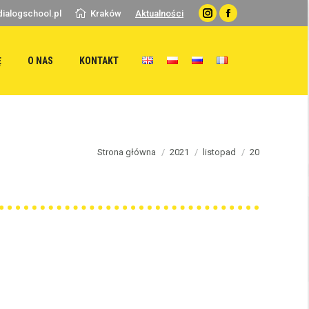
ialogschool.pl
Kraków
Aktualności
Instagram
Facebook
Ę
O NAS
KONTAKT
You are here:
Strona główna
2021
listopad
20