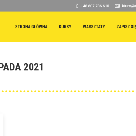
+ 48 607 736 610
biuro@d
STRONA GŁÓWNA
KURSY
WARSZTATY
ZAPISZ SI
PADA 2021