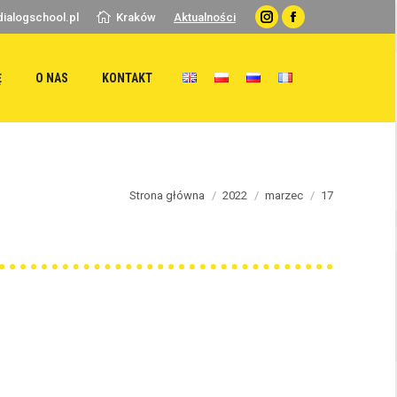
ialogschool.pl
Kraków
Aktualności
Instagram
Facebook
Ę
O NAS
KONTAKT
u are here:
Strona główna
2022
marzec
17