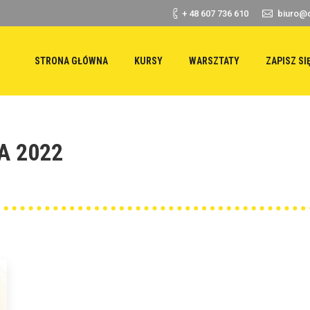
+ 48 607 736 610
biuro@d
STRONA GŁÓWNA
KURSY
WARSZTATY
ZAPISZ SI
A 2022
Yo