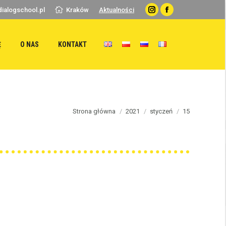
ialogschool.pl
Kraków
Aktualności
Instagram
Facebook
Ę
O NAS
KONTAKT
You are here:
Strona główna
2021
styczeń
15