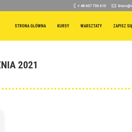
+ 48 607 736 610
biuro@d
STRONA GŁÓWNA
KURSY
WARSZTATY
ZAPISZ SI
NIA 2021