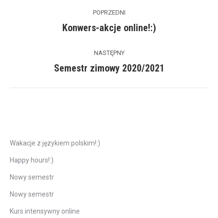
Post
POPRZEDNI
navigation
Konwers-akcje online!:)
Previous
post:
NASTĘPNY
Semestr zimowy 2020/2021
Next
post:
Ostatnie wpisy
Wakacje z językiem polskim!:)
Happy hours!:)
Nowy semestr
Nowy semestr
Kurs intensywny online