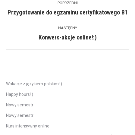
POPRZEDNI
navigation
Przygotowanie do egzaminu certyfikatowego B1
Previous
post:
NASTĘPNY
Konwers-akcje online!:)
Next
post:
Ostatnie wpisy
Wakacje z językiem polskim!:)
Happy hours!:)
Nowy semestr
Nowy semestr
Kurs intensywny online