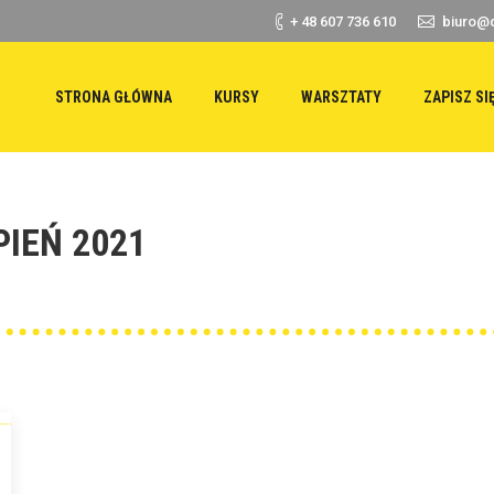
+ 48 607 736 610
biuro@d
STRONA GŁÓWNA
KURSY
WARSZTATY
ZAPISZ SI
PIEŃ 2021