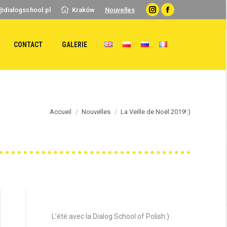
@dialogschool.pl
Kraków
Nouvelles
Instagram
Facebook
CONTACT
GALERIE
Accueil
Nouvelles
La Veille de Noël 2019!:)
Articles récents
L’été avec la Dialog School of Polish:)