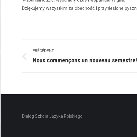
Wspaniali ludzie, wspaniały czas i wspaniała Wigilia.
Dziękujemy wszystkim za obecność i przyniesione pyszn
Navigation
PRÉCÉDENT
de
Nous commençons un nouveau semestre!
Précédent
commentaire
Dialog Szkoła Języka Polskiego