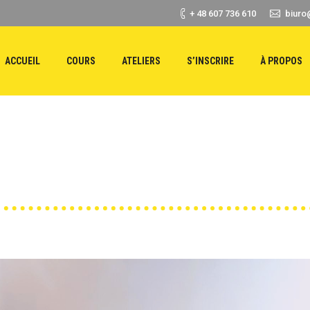
+ 48 607 736 610
biuro
ACCUEIL
COURS
ATELIERS
S’INSCRIRE
À PROPOS
Vous êtes ici :