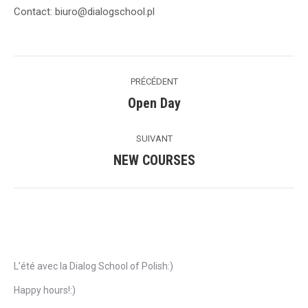
Contact: biuro@dialogschool.pl
Navigation
PRÉCÉDENT
de
Open Day
Précédent
commentaire
SUIVANT
NEW COURSES
Suivant
Articles récents
L’été avec la Dialog School of Polish:)
Happy hours!:)