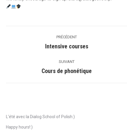
Navigation
PRÉCÉDENT
de
Intensive courses
Précédent
commentaire
SUIVANT
Cours de phonétique
Suivant
Articles récents
L’été avec la Dialog School of Polish:)
Happy hours!:)