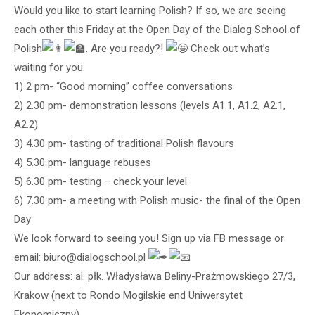
Would you like to start learning Polish? If so, we are seeing
each other this Friday at the Open Day of the Dialog School of
Polish
. Are you ready?!
Check out what’s
waiting for you:
1) 2 pm- “Good morning” coffee conversations
2) 2.30 pm- demonstration lessons (levels A1.1, A1.2, A2.1,
A2.2)
3) 4.30 pm- tasting of traditional Polish flavours
4) 5.30 pm- language rebuses
5) 6.30 pm- testing – check your level
6) 7.30 pm- a meeting with Polish music- the final of the Open
Day
We look forward to seeing you! Sign up via FB message or
email: biuro@dialogschool.pl
Our address: al. płk. Władysława Beliny-Prażmowskiego 27/3,
Krakow (next to Rondo Mogilskie end Uniwersytet
Ekonomiczny).