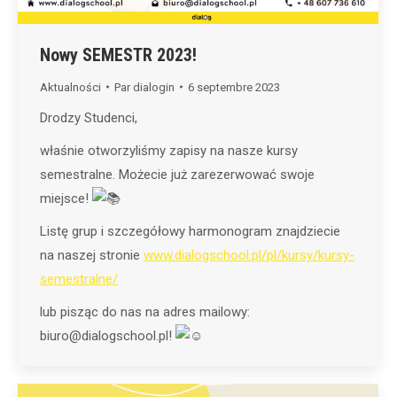
Nowy SEMESTR 2023!
Aktualności
Par
dialogin
6 septembre 2023
Drodzy Studenci,
właśnie otworzyliśmy zapisy na nasze kursy
semestralne. Możecie już zarezerwować swoje
miejsce!
Listę grup i szczegółowy harmonogram znajdziecie
na naszej stronie
www.dialogschool.pl/pl/kursy/kursy-
semestralne/
lub pisząc do nas na adres mailowy:
biuro@dialogschool.pl!